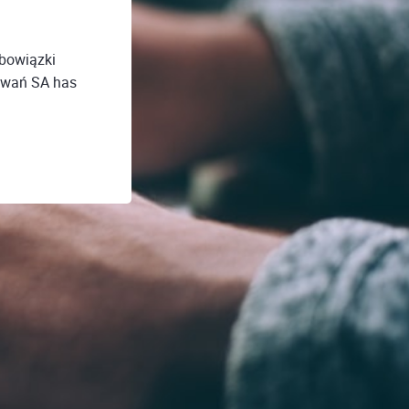
bowiązki
kowań SA has